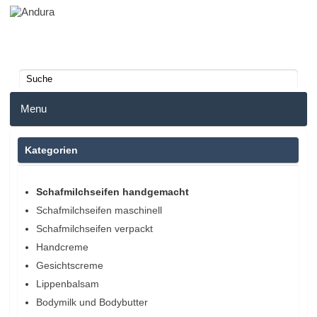
Menu
Home
Kategorien
Anmelden
Schafmilchseifen handgemacht
Schafmilchseifen maschinell
Merkzettel
Schafmilchseifen verpackt
Warenkorb
Handcreme
Gesichtscreme
Lippenbalsam
Bodymilk und Bodybutter