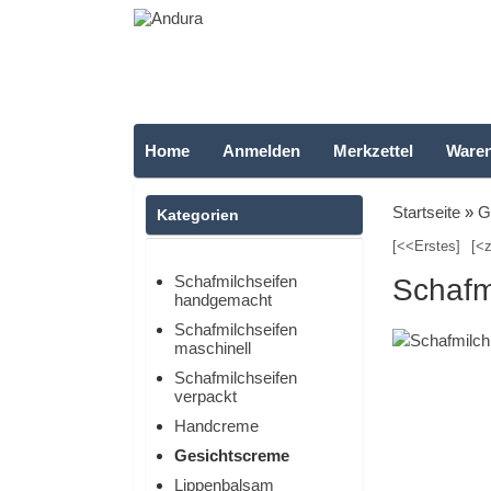
Home
Anmelden
Merkzettel
Ware
Startseite
»
G
Kategorien
[<<Erstes]
[<z
Schafmilchseifen
Schafm
handgemacht
Schafmilchseifen
maschinell
Schafmilchseifen
verpackt
Handcreme
Gesichtscreme
Lippenbalsam