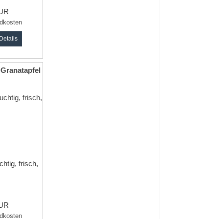
EUR
dkosten
Details
 Granatapfel
chtig, frisch,
EUR
dkosten