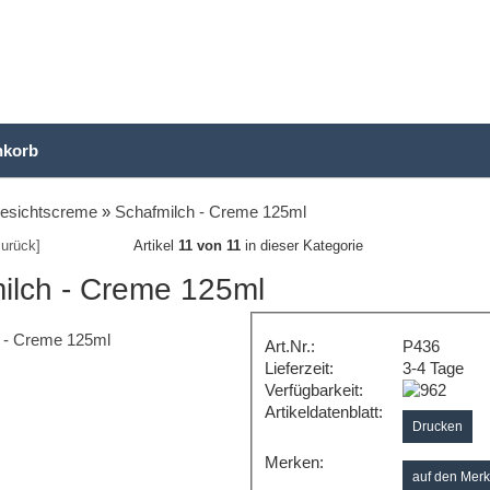
nkorb
esichtscreme
»
Schafmilch - Creme 125ml
urück]
Artikel
11 von 11
in dieser Kategorie
ilch - Creme 125ml
Art.Nr.:
P436
Lieferzeit:
3-4 Tage
Verfügbarkeit:
Artikeldatenblatt:
Drucken
Merken: