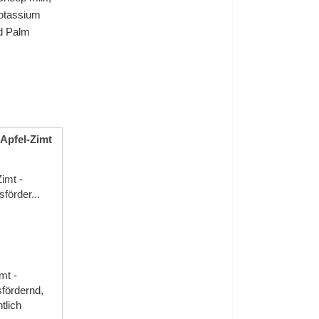
Potassium
ed Palm
 Apfel-Zimt
mt -
fördernd,
tlich