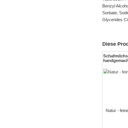
Benzyl Alcoho
Sorbate, Sodi
Glycerides Cit
Diese Prod
Schafmilchs
handgemach
Natur - feine