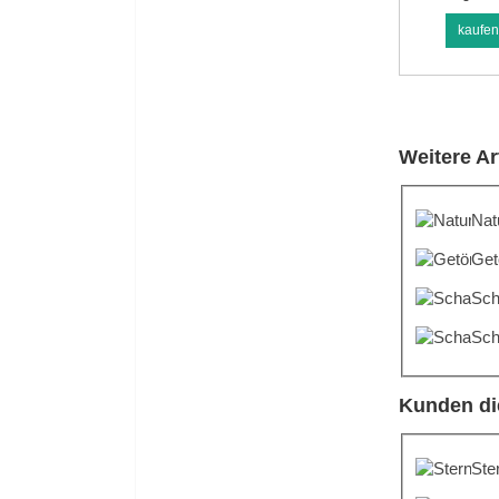
kaufe
Weitere Ar
Nat
Get
Sch
Sch
Kunden di
Ste