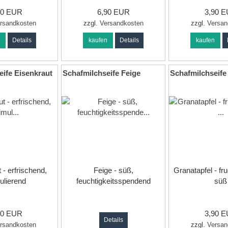
90 EUR
6,90 EUR
3,90 
rsandkosten
zzgl.
Versandkosten
zzgl.
Versan
n
Details
kaufen
Details
kaufen
eife Eisenkraut
Schafmilchseife Feige
Schafmilchseife
 - erfrischend,
Feige - süß,
Granatapfel - fru
ulierend
feuchtigkeitsspendend
süß
90 EUR
3,90 
Details
rsandkosten
zzgl.
Versan