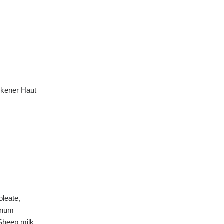
ckener Haut
oleate,
anum
Sheep milk,