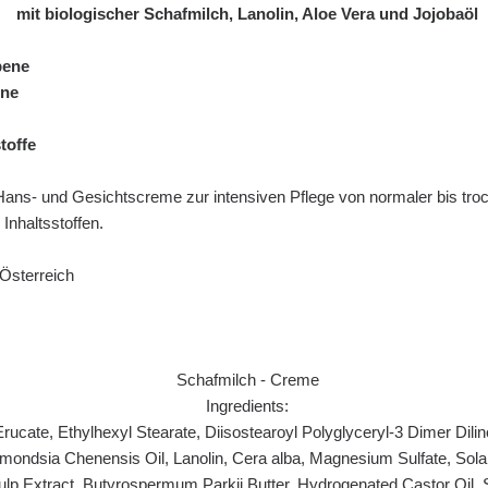
mit biologischer Schafmilch, Lanolin, Aloe Vera und Jojobaöl
bene
one
toffe
Hans- und Gesichtscreme zur intensiven Pflege von normaler bis tro
 Inhaltsstoffen.
 Österreich
Schafmilch - Creme
Ingredients:
rucate, Ethylhexyl Stearate, Diisostearoyl Polyglyceryl-3 Dimer Dilin
mondsia Chenensis Oil, Lanolin, Cera alba, Magnesium Sulfate, Sol
p Extract, Butyrospermum Parkii Butter, Hydrogenated Castor Oil, 