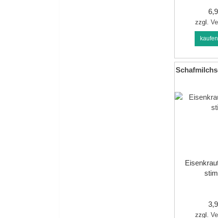
6,
zzgl.
Ve
kaufe
Schafmilchs
Eisenkraut
stim
3,
zzgl.
Ve