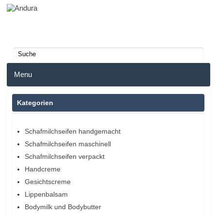
Menu
Home
Kategorien
Anmelden
Schafmilchseifen handgemacht
Schafmilchseifen maschinell
Merkzettel
Schafmilchseifen verpackt
Warenkorb
Handcreme
Gesichtscreme
Lippenbalsam
Bodymilk und Bodybutter