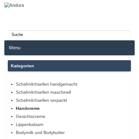
Menu
Home
Kategorien
Anmelden
Schafmilchseifen handgemacht
Schafmilchseifen maschinell
Merkzettel
Schafmilchseifen verpackt
Warenkorb
Handcreme
Gesichtscreme
Lippenbalsam
Bodymilk und Bodybutter